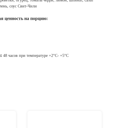
реветки, огурец, томаты черри, лимон, шпинат, салат
лень, соус Свит-Чили
я ценность на порцию:
:
48 часов при температуре +2°C- +5°C