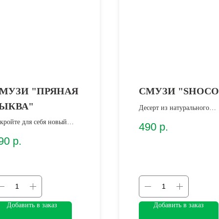
МУЗИ "ПРЯНАЯ
СМУЗИ "SHOCO
ЫКВА"
Десерт из натурального
кэроба, повышающий
кройте для себя новый
490
р.
выносливость и мозговую
ыт в мир смузи с богатым,
90
р.
деятельность.
огогранным вкусом!
Добавить в заказ
Добавить в заказ