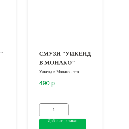
"
СМУЗИ "УИКЕНД
В МОНАКО"
Уикенд в Монако - это
глоток солнца, моря и dolce
490
р.
vita!
Добавить в заказ