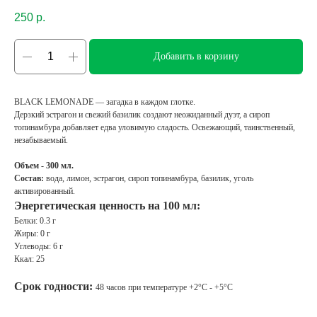
250
р.
Добавить в корзину
BLACK LEMONADE — загадка в каждом глотке.
Дерзкий эстрагон и свежий базилик создают неожиданный дуэт, а сироп
топинамбура добавляет едва уловимую сладость. Освежающий, таинственный,
незабываемый.
Объем - 300 мл.
Состав:
вода, лимон, эстрагон, сироп топинамбура, базилик, уголь
активированный.
Энергетическая ценность на 100 мл:
Белки: 0.3 г
Жиры: 0 г
Углеводы: 6 г
Ккал: 25
Срок годности:
48 часов при температуре +2°C - +5°C