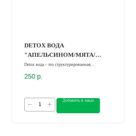
DETOX ВОДА
"АПЕЛЬСИНОМ/МЯТА/
ЕЖЕВИКА"
Detox вода - это структурированная,
очищенная, биологически полноценная для
250
р.
организма вода, которая имеет отрицательный
заряд молекулы и повышенный pH
Добавить в заказ