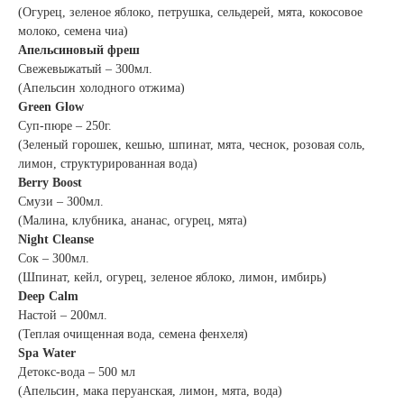
(Огурец, зеленое яблоко, петрушка, сельдерей, мята, кокосовое
молоко, семена чиа)
Апельсиновый фреш
Свежевыжатый – 300мл.
(Апельсин холодного отжима)
Green Glow
Суп-пюре – 250г.
(Зеленый горошек, кешью, шпинат, мята, чеснок, розовая соль,
лимон, структурированная вода)
Berry Boost
Смузи – 300мл.
(Малина, клубника, ананас, огурец, мята)
Night Cleanse
Сок – 300мл.
(Шпинат, кейл, огурец, зеленое яблоко, лимон, имбирь)
Deep Calm
Настой – 200мл.
(Теплая очищенная вода, семена фенхеля)
Spa Water
Детокс-вода – 500 мл
(Апельсин, мака перуанская, лимон, мята, вода)